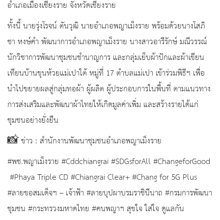
อำเภอเมืองเชียงราย จังหวัดเชียงราย
ทั้งนี้ นายรุ่งโรจน์ ตันวุฒิ นายอำเภอพญาเม็งราย พร้อมด้วยนางโสภิ
ชา หงษ์คำ พัฒนาการอำเภอพญาเม็งราย นางสาวอารีรักษ์ มณีวรรณ์
นักวิชาการพัฒนาชุมชนชำนาญการ และกลุ่มเย็บผ้าปักและผ้าเขียน
เทียนบ้านขุนห้วยแม่เปาใต้ หมู่ที่ 17 ตำบลแม่เปา เข้าร่วมพิธีฯ เพื่อ
นำไปขยายผลสู่กลุ่มทอผ้า ผู้ผลิต ผู้ประกอบการในพื้นที่ ตามแนวทาง
การส่งเสริมและพัฒนาผ้าไทยให้เกิดมูลค่าเพิ่ม และสร้างรายได้แก่
ชุมชนอย่างยั่งยืน
📸 ข่าว : สำนักงานพัฒนาชุมชนอำเภอพญาเม็งราย
#พช.พญาเม็งราย #Cddchiangrai #SDGsforAll #ChangeforGood
#Phaya Triple CD #Chiangrai Clear+ #Chang for 5G Plus
#ลายขอสมเด็จฯ – เจ้าฟ้า #ลายบุปผาบรมราชินีนาถ #กรมการพัฒนา
ชุมชน #กระทรวงมหาดไทย #คนพญาฯ สุขใจ ใส่ใจ ดูแลกัน