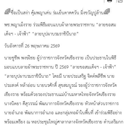
|
|
🌈ชื่อเป็นสง่า คุ้มพญาเด่น ร่มเย็นตาดควัน มิ่งขวัญปูล้าน🌈
พช.พญาเม็งราย ร่วมพิธีมอบแบบผ้าลายพระราชทาน “ลายขอสม
เด็จฯ - เจ้าฟ้า” “ลายบุปผาบรมราชินีนาถ”
วันอังคารที่ 26 พฤษภาคม 2569
นายชูชีพ พงษ์ไชย ผู้ว่าราชการจังหวัดเชียงราย เป็นประธานในพิธี
มอบแบบลายผ้าพระราชทาน ปี 2569 “ลายขอสมเด็จฯ - เจ้าฟ้า”
“ลายบุปผาบรมราชินีนาถ” โดยมี นายประเสริฐ จิตต์พลีชีพ นาย
ประสงค์ หล้าอ่อน นายนรศักดิ์ สุขสมบูรณ์ รองผู้ว่าราชการจังหวัด
เชียงราย พร้อมด้วยรองประธานแม่บ้านมหาดไทยจังหวัดเชียงราย
นางนิตยา ดีสุวรรณ์ พัฒนาการจังหวัดเชียงราย หัวหน้าส่วนราชการ
นายอำเภอ พัฒนาการอำเภอ และกลุ่มทอผ้าในพื้นที่ เข้าร่วมพิธีอย่าง
พร้อมเพรียง ณ หอประชุมใหญ่ศาลากลางจังหวัดเชียงราย ตำบลริมกก